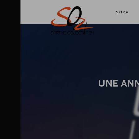
SO24
UNE ANN