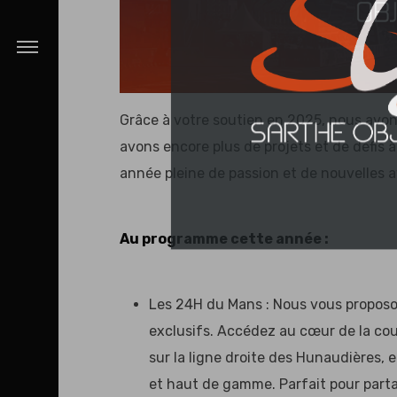
Grâce à votre soutien en 2025, nous avon
avons encore plus de projets et de défi
année pleine de passion et de nouvelles a
Au programme cette année :
Les 24H du Mans : Nous vous proposo
exclusifs. Accédez au cœur de la cou
sur la ligne droite des Hunaudières,
et haut de gamme. Parfait pour part