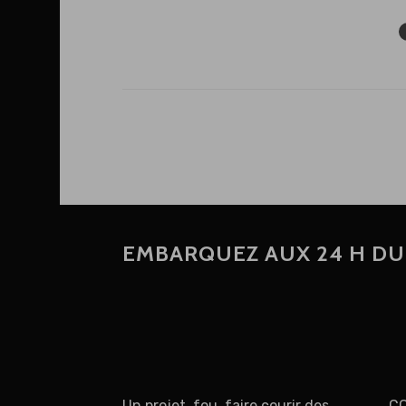
EMBARQUEZ AUX 24 H D
Un projet fou, faire courir des
C