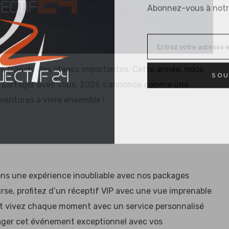
Abonnez-vous à notr
s franchi des étapes importantes. Cette année, nous
SOU
s à partager avec vous. 2026 s’annonce comme une
ventures à vivre ensemble !
ns une expérience inoubliable avec nos packages
rse, profitez d’un réceptif VIP avec une vue imprenable
 et vivez chaque moment avec un service personnalisé
ager cet événement exceptionnel avec vos