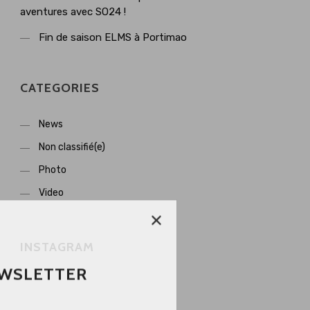
aventures avec SO24 !
Fin de saison ELMS à Portimao
CATEGORIES
News
Non classifié(e)
Photo
Video
INSTAGRAM
WSLETTER